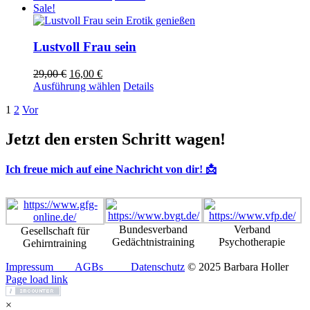
können
Sale!
auf
der
Produktseite
Lustvoll Frau sein
gewählt
werden
Ursprünglicher
Aktueller
29,00
€
16,00
€
Preis
Preis
Dieses
Ausführung wählen
Details
war:
ist:
Produkt
1
2
Vor
29,00 €
16,00 €.
weist
mehrere
Varianten
Jetzt den ersten Schritt wagen!
auf.
Die
Ich freue mich auf eine Nachricht von dir! 📩
Optionen
können
auf
der
Produktseite
Bundesverband
Verband
Gesellschaft für
gewählt
Gedächtnistraining
Psychotherapie
Gehirntraining
werden
Impressum
AGBs
Datenschutz
© 2025 Barbara Holler
Facebook
Instagram
Pinterest
Page load link
×