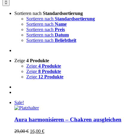
nach:
Sortieren nach
Standardsortierung
Sortieren nach
Standardsortierung
Sortieren nach
Name
Sortieren nach
Preis
Sortieren nach
Datum
Sortieren nach
Beliebtheit
Zeige
4 Produkte
Zeige
4 Produkte
Zeige
8 Produkte
Zeige
12 Produkte
Sale!
Aura harmonisieren – Chakren ausgleichen
Ursprünglicher
Aktueller
29,00
€
16,00
€