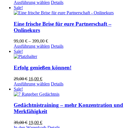
Preis
Preis
Dieses
Ausführung wählen
Details
war:
ist:
Produkt
Sale!
29,00 €
16,00 €.
weist
mehrere
Varianten
Eine frische Brise für eure Partnerschaft –
auf.
Onlinekurs
Die
Optionen
Preisspanne:
99,00
€
–
399,00
€
können
99,00 €
Dieses
Ausführung wählen
Details
auf
bis
Produkt
Sale!
der
399,00 €
weist
Produktseite
mehrere
gewählt
Varianten
Erfolg genießen können!
werden
auf.
Die
Ursprünglicher
Aktueller
29,00
€
16,00
€
Optionen
Preis
Preis
Dieses
Ausführung wählen
Details
können
war:
ist:
Produkt
Sale!
auf
29,00 €
16,00 €.
weist
der
mehrere
Produktseite
Varianten
Gedächtnistraining – mehr Konzentration und
gewählt
auf.
Merkfähigkeit
werden
Die
Optionen
Ursprünglicher
Aktueller
39,00
€
19,00
€
können
Preis
Preis
In den Warenkorb
Details