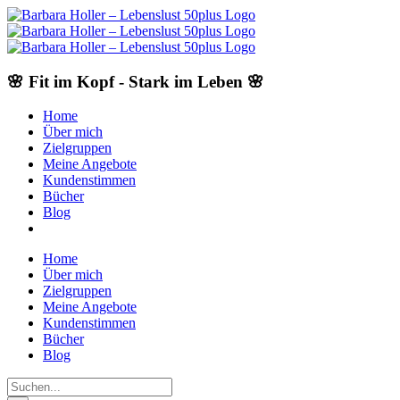
Skip
to
content
🌸 Fit im Kopf - Stark im Leben 🌸
Home
Über mich
Zielgruppen
Meine Angebote
Kundenstimmen
Bücher
Blog
Home
Über mich
Zielgruppen
Meine Angebote
Kundenstimmen
Bücher
Blog
Suche