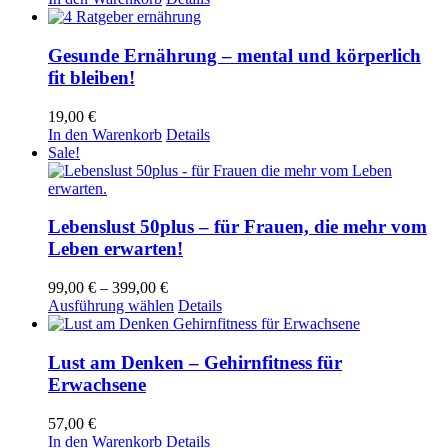
auf
war:
ist:
der
39,00 €
19,00 €.
Produktseite
Gesunde Ernährung – mental und körperlich
gewählt
fit bleiben!
werden
19,00
€
In den Warenkorb
Details
Sale!
Lebenslust 50plus – für Frauen, die mehr vom
Leben erwarten!
Preisspanne:
99,00
€
–
399,00
€
99,00 €
Dieses
Ausführung wählen
Details
bis
Produkt
399,00 €
weist
mehrere
Lust am Denken – Gehirnfitness für
Varianten
Erwachsene
auf.
Die
57,00
€
Optionen
In den Warenkorb
Details