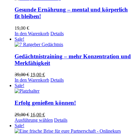
399,00 €
weist
mehrere
Gesunde Ernährung – mental und körperlich
Varianten
fit bleiben!
auf.
Die
19,00
€
Optionen
In den Warenkorb
Details
können
Sale!
auf
der
Produktseite
Gedächtnistraining – mehr Konzentration und
gewählt
Merkfähigkeit
werden
Ursprünglicher
Aktueller
39,00
€
19,00
€
Preis
Preis
In den Warenkorb
Details
war:
ist:
Sale!
39,00 €
19,00 €.
Erfolg genießen können!
Ursprünglicher
Aktueller
29,00
€
16,00
€
Preis
Preis
Dieses
Ausführung wählen
Details
war:
ist:
Produkt
Sale!
29,00 €
16,00 €.
weist