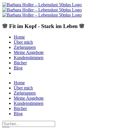
Skip
to
content
🌸 Fit im Kopf - Stark im Leben 🌸
Home
Über mich
Zielgruppen
Meine Angebote
Kundenstimmen
Bücher
Blog
Home
Über mich
Zielgruppen
Meine Angebote
Kundenstimmen
Bücher
Blog
Suche