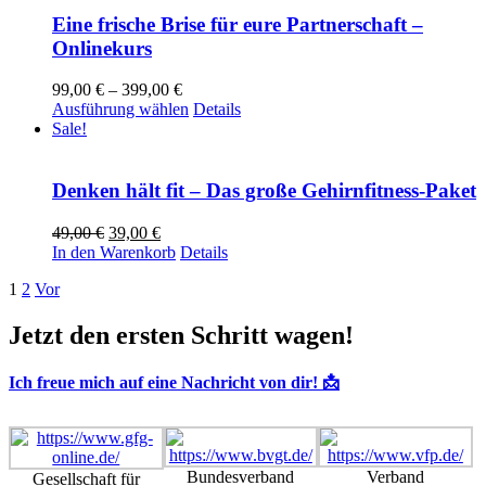
mehrere
Varianten
Eine frische Brise für eure Partnerschaft –
auf.
Onlinekurs
Die
Optionen
Preisspanne:
99,00
€
–
399,00
€
können
99,00 €
Dieses
Ausführung wählen
Details
auf
bis
Produkt
Sale!
der
399,00 €
weist
Produktseite
mehrere
gewählt
Varianten
Denken hält fit – Das große Gehirnfitness-Paket
werden
auf.
Die
Ursprünglicher
Aktueller
49,00
€
39,00
€
Optionen
Preis
Preis
In den Warenkorb
Details
können
war:
ist:
auf
1
2
Vor
49,00 €
39,00 €.
der
Produktseite
Jetzt den ersten Schritt wagen!
gewählt
werden
Ich freue mich auf eine Nachricht von dir! 📩
Bundesverband
Verband
Gesellschaft für