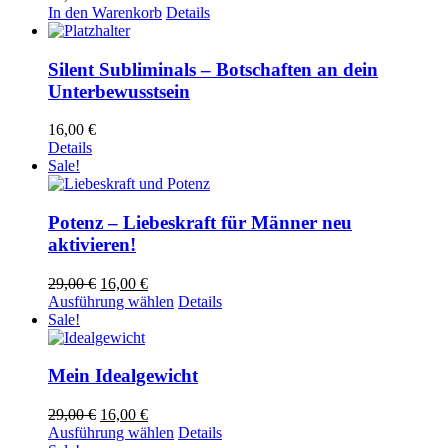
In den Warenkorb
Details
Silent Subliminals – Botschaften an dein
Unterbewusstsein
16,00
€
Details
Sale!
Potenz – Liebeskraft für Männer neu
aktivieren!
Ursprünglicher
Aktueller
29,00
€
16,00
€
Preis
Preis
Dieses
Ausführung wählen
Details
war:
ist:
Produkt
Sale!
29,00 €
16,00 €.
weist
mehrere
Varianten
Mein Idealgewicht
auf.
Die
Ursprünglicher
Aktueller
29,00
€
16,00
€
Optionen
Preis
Preis
Dieses
Ausführung wählen
Details
können