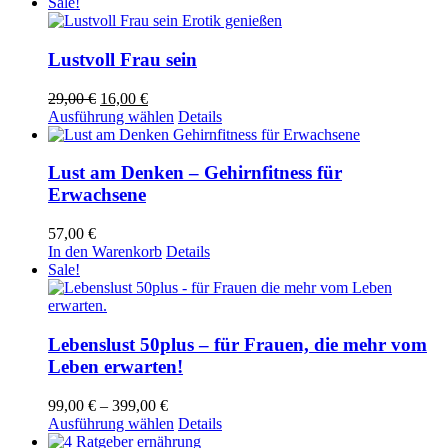
war:
ist:
Produkt
Sale!
auf
29,00 €
16,00 €.
weist
der
mehrere
Produktseite
Varianten
Lustvoll Frau sein
gewählt
auf.
werden
Die
Ursprünglicher
Aktueller
29,00
€
16,00
€
Optionen
Preis
Preis
Dieses
Ausführung wählen
Details
können
war:
ist:
Produkt
auf
29,00 €
16,00 €.
weist
der
mehrere
Lust am Denken – Gehirnfitness für
Produktseite
Varianten
Erwachsene
gewählt
auf.
werden
Die
57,00
€
Optionen
In den Warenkorb
Details
können
Sale!
auf
der
Produktseite
gewählt
Lebenslust 50plus – für Frauen, die mehr vom
werden
Leben erwarten!
Preisspanne:
99,00
€
–
399,00
€
99,00 €
Dieses
Ausführung wählen
Details
bis
Produkt