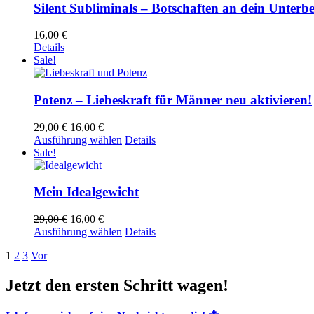
Silent Subliminals – Botschaften an dein Unterb
16,00
€
Details
Sale!
Potenz – Liebeskraft für Männer neu aktivieren!
Ursprünglicher
Aktueller
29,00
€
16,00
€
Preis
Preis
Dieses
Ausführung wählen
Details
war:
ist:
Produkt
Sale!
29,00 €
16,00 €.
weist
mehrere
Varianten
Mein Idealgewicht
auf.
Die
Ursprünglicher
Aktueller
29,00
€
16,00
€
Optionen
Preis
Preis
Dieses
Ausführung wählen
Details
können
war:
ist:
Produkt
auf
1
2
3
Vor
29,00 €
16,00 €.
weist
der
mehrere
Produktseite
Varianten
Jetzt den ersten Schritt wagen!
gewählt
auf.
werden
Die