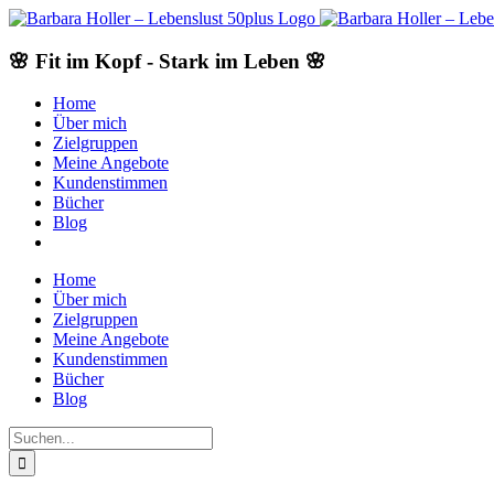
Skip
to
content
🌸 Fit im Kopf - Stark im Leben 🌸
Home
Über mich
Zielgruppen
Meine Angebote
Kundenstimmen
Bücher
Blog
Home
Über mich
Zielgruppen
Meine Angebote
Kundenstimmen
Bücher
Blog
Suche
nach: