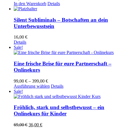
In den Warenkorb
Details
Silent Subliminals – Botschaften an dein
Unterbewusstsein
16,00
€
Details
Sale!
Eine frische Brise für eure Partnerschaft –
Onlinekurs
Preisspanne:
99,00
€
–
399,00
€
99,00 €
Dieses
Ausführung wählen
Details
bis
Produkt
Sale!
399,00 €
weist
mehrere
Varianten
Fröhlich, stark und selbstbewusst – ein
auf.
Onlinekurs für Kinder
Die
Optionen
Ursprünglicher
Aktueller
69,00
€
36,00
€
können