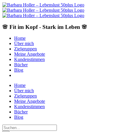
Skip
to
content
🌸 Fit im Kopf - Stark im Leben 🌸
Home
Über mich
Zielgruppen
Meine Angebote
Kundenstimmen
Bücher
Blog
Home
Über mich
Zielgruppen
Meine Angebote
Kundenstimmen
Bücher
Blog
Suche