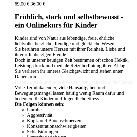
Ursprünglicher
Aktueller
69,00
€
36,00
€
Preis
Preis
war:
ist:
Fröhlich, stark und selbstbewusst -
69,00 €
36,00 €.
ein Onlinekurs für Kinder
Kinder sind von Natur aus lebendige, freie, ehrliche,
lichtvolle, herzliche, freudige und glückliche Wesen.
Sie berühren unsere Herzen mit ihrer Reinheit, Liebe und
ihrer offenherzigen Freude.
Doch in unserer heutigen Zeit bestimmen oft schon Hektik,
Leistungsdruck und mediale Reizüberflutung ihren Alltag.
Sie verlieren ihr inneres Gleichgewicht und stehen unter
Dauerstrom.
Fröhlich, stark und selbstbewusst - ein Onlinekurs für Kinder
Volle Terminkalender, viele Hausaufgaben und
Bewegungsmangel lassen häufig wenig Raum dafür und
bedeuten für Kinder und Jugendliche Stress.
Die Folgen können sein: ­
Unruhe
Aggressivität
Kopf- und Bauchschmerzen
Konzentrationsschwierigkeiten
Schlaf­störungen