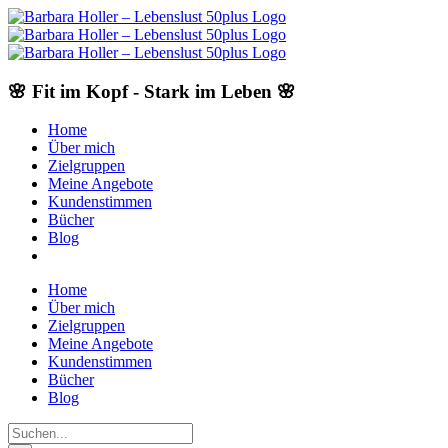
Skip
to
content
🌸 Fit im Kopf - Stark im Leben 🌸
Home
Über mich
Zielgruppen
Meine Angebote
Kundenstimmen
Bücher
Blog
Home
Über mich
Zielgruppen
Meine Angebote
Kundenstimmen
Bücher
Blog
Suche