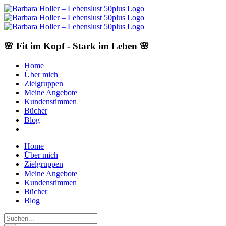
Skip
to
content
🌸 Fit im Kopf - Stark im Leben 🌸
Home
Über mich
Zielgruppen
Meine Angebote
Kundenstimmen
Bücher
Blog
Home
Über mich
Zielgruppen
Meine Angebote
Kundenstimmen
Bücher
Blog
Suche