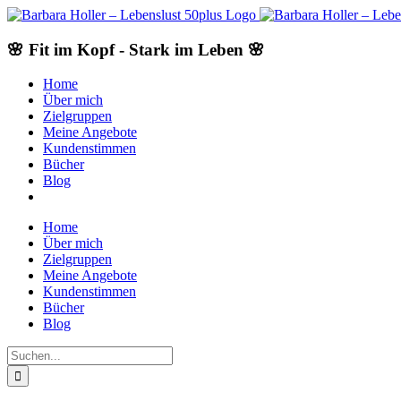
Skip
to
content
🌸 Fit im Kopf - Stark im Leben 🌸
Home
Über mich
Zielgruppen
Meine Angebote
Kundenstimmen
Bücher
Blog
Home
Über mich
Zielgruppen
Meine Angebote
Kundenstimmen
Bücher
Blog
Suche
nach: