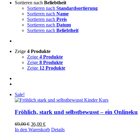
Sortieren nach
Beliebtheit
Sortieren nach
Standardsortierung
Sortieren nach
Name
Sortieren nach
Preis
Sortieren nach
Datum
Sortieren nach
Beliebtheit
Zeige
4 Produkte
Zeige
4 Produkte
Zeige
8 Produkte
Zeige
12 Produkte
Sale!
Fröhlich, stark und selbstbewusst – ein Onlineku
Ursprünglicher
Aktueller
69,00
€
36,00
€
Preis
Preis
In den Warenkorb
Details
war:
ist: