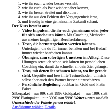
bis
wie ihr euch wieder besser versteht,
399,00 €
wie ihr euch als Paar wieder näher kommt,
wie ihr besser streitet und diskutiert,
wie ihr aus den Fehlern der Vergangenheit lernt,
und freudig in eine gemeinsame Zukunft schaut.
Der Kurs besteht aus:
Video Impulsen, die ihr euch gemeinsam oder jeder
für sich anschauen könnt.
Mit Coaching Methoden
aus meiner langjährigen Berufserfahrung.
Texte, die heruntergeladen werden können.
Unterlagen, die du für immer behalten und bei Bedarf
immer wieder bearbeiten kannst.
Übungen, zum sofortigen Umsetzen im Alltag.
Diese
Übungen setze ich schon seit Jahren im persönlichen
Coaching ein, damit du schneller an dein Ziel gelangst.
Tests, mit denen ihr schauen könnt, wo ihr gerade
steht.
Geprüfte und bewährte Testmethoden, um sich
selbst aber auch den Partner besser einzuschätzen.
Persönliche Begleitung
buchbar im Gold und Platin
Paket.
Silberpaket nur 99€ statt 199€ Goldpaket nur 199€ statt
299€ Platinpaket nur 399€ statt 599€
Weiter unten sind die
Unterschiede der Pakete genau erklärt.
Dieses
Ausführung wählen
Details
Produkt