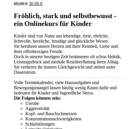
Ursprünglicher
Aktueller
69,00
€
36,00
€
Preis
Preis
war:
ist:
Fröhlich, stark und selbstbewusst -
69,00 €
36,00 €.
ein Onlinekurs für Kinder
Kinder sind von Natur aus lebendige, freie, ehrliche,
lichtvolle, herzliche, freudige und glückliche Wesen.
Sie berühren unsere Herzen mit ihrer Reinheit, Liebe und
ihrer offenherzigen Freude.
Doch in unserer heutigen Zeit bestimmen oft schon Hektik,
Leistungsdruck und mediale Reizüberflutung ihren Alltag.
Sie verlieren ihr inneres Gleichgewicht und stehen unter
Dauerstrom.
Fröhlich, stark und selbstbewusst - ein Onlinekurs für Kinder
Volle Terminkalender, viele Hausaufgaben und
Bewegungsmangel lassen häufig wenig Raum dafür und
bedeuten für Kinder und Jugendliche Stress.
Die Folgen können sein: ­
Unruhe
Aggressivität
Kopf- und Bauchschmerzen
Konzentrationsschwierigkeiten
Schlaf­störungen