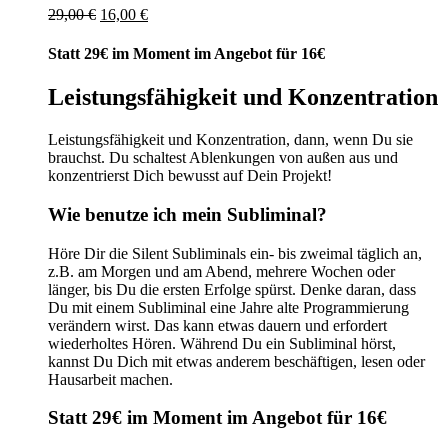
Ursprünglicher
Aktueller
29,00
€
16,00
€
Preis
Preis
war:
ist:
Statt 29€ im Moment im Angebot für 16€
29,00 €
16,00 €.
Leistungsfähigkeit und Konzentration
Leistungsfähigkeit und Konzentration, dann, wenn Du sie
brauchst. Du schaltest Ablenkungen von außen aus und
konzentrierst Dich bewusst auf Dein Projekt!
Wie benutze ich mein Subliminal?
Höre Dir die Silent Subliminals ein- bis zweimal täglich an,
z.B. am Morgen und am Abend, mehrere Wochen oder
länger, bis Du die ersten Erfolge spürst. Denke daran, dass
Du mit einem Subliminal eine Jahre alte Programmierung
verändern wirst. Das kann etwas dauern und erfordert
wiederholtes Hören. Während Du ein Subliminal hörst,
kannst Du Dich mit etwas anderem beschäftigen, lesen oder
Hausarbeit machen.
Statt 29€ im Moment im Angebot für 16€