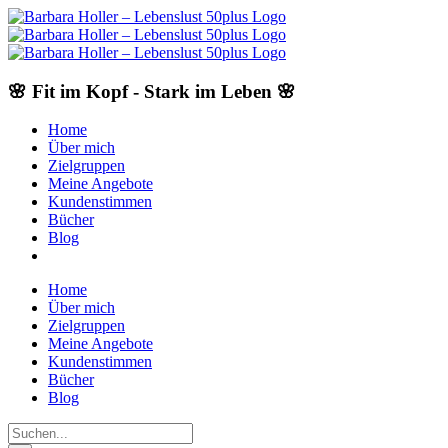
Skip
to
content
🌸 Fit im Kopf - Stark im Leben 🌸
Home
Über mich
Zielgruppen
Meine Angebote
Kundenstimmen
Bücher
Blog
Home
Über mich
Zielgruppen
Meine Angebote
Kundenstimmen
Bücher
Blog
Suche