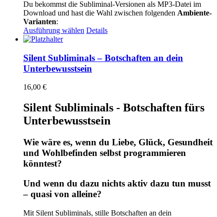
Du bekommst die Subliminal-Versionen als MP3-Datei im
Download und hast die Wahl zwischen folgenden
Ambiente-
Varianten
:
Dieses
Ausführung wählen
Details
Produkt
weist
mehrere
Silent Subliminals – Botschaften an dein
Varianten
Unterbewusstsein
auf.
Die
16,00
€
Optionen
können
Silent Subliminals - Botschaften fürs
auf
der
Unterbewusstsein
Produktseite
gewählt
Wie wäre es, wenn du Liebe, Glück, Gesundheit
werden
und Wohlbefinden selbst programmieren
könntest?
Und wenn du dazu nichts aktiv dazu tun musst
– quasi von alleine?
Mit Silent Subliminals, stille Botschaften an dein