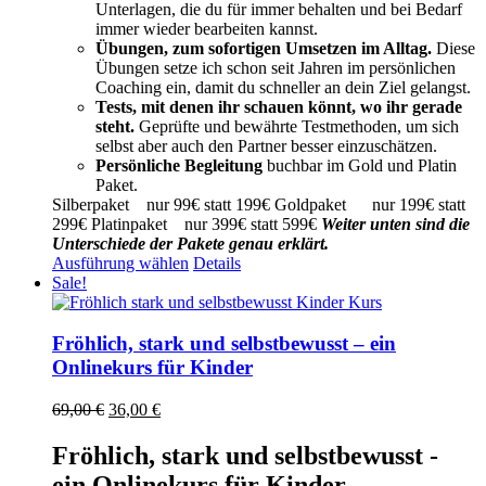
Unterlagen, die du für immer behalten und bei Bedarf
immer wieder bearbeiten kannst.
Übungen, zum sofortigen Umsetzen im Alltag.
Diese
Übungen setze ich schon seit Jahren im persönlichen
Coaching ein, damit du schneller an dein Ziel gelangst.
Tests, mit denen ihr schauen könnt, wo ihr gerade
steht.
Geprüfte und bewährte Testmethoden, um sich
selbst aber auch den Partner besser einzuschätzen.
Persönliche Begleitung
buchbar im Gold und Platin
Paket.
Silberpaket nur 99€ statt 199€ Goldpaket nur 199€ statt
299€ Platinpaket nur 399€ statt 599€
Weiter unten sind die
Unterschiede der Pakete genau erklärt.
Dieses
Ausführung wählen
Details
Produkt
Sale!
weist
mehrere
Varianten
Fröhlich, stark und selbstbewusst – ein
auf.
Onlinekurs für Kinder
Die
Optionen
Ursprünglicher
Aktueller
69,00
€
36,00
€
können
Preis
Preis
auf
war:
ist:
Fröhlich, stark und selbstbewusst -
der
69,00 €
36,00 €.
Produktseite
ein Onlinekurs für Kinder