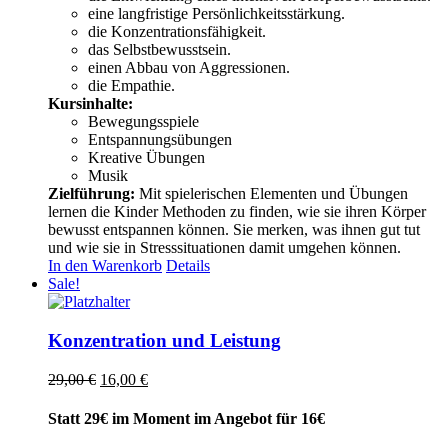
eine langfristige Persönlichkeitsstärkung.
die Konzentrationsfähigkeit.
das Selbstbewusstsein.
einen Abbau von Aggressionen.
die Empathie.
Kursinhalte:
Bewegungsspiele
Entspannungsübungen
Kreative Übungen
Musik
Zielführung:
Mit spielerischen Elementen und Übungen
lernen die Kinder Methoden zu finden, wie sie ihren Körper
bewusst entspannen können. Sie merken, was ihnen gut tut
und wie sie in Stresssituationen damit umgehen können.
In den Warenkorb
Details
Sale!
Konzentration und Leistung
Ursprünglicher
Aktueller
29,00
€
16,00
€
Preis
Preis
war:
ist:
Statt 29€ im Moment im Angebot für 16€
29,00 €
16,00 €.