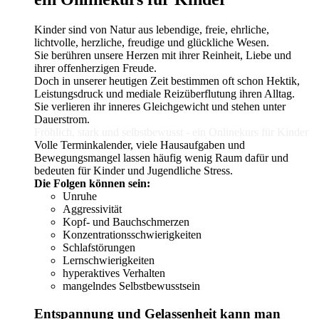
gewählt
werden
Kinder sind von Natur aus lebendige, freie, ehrliche,
lichtvolle, herzliche, freudige und glückliche Wesen.
Sie berühren unsere Herzen mit ihrer Reinheit, Liebe und
ihrer offenherzigen Freude.
Doch in unserer heutigen Zeit bestimmen oft schon Hektik,
Leistungsdruck und mediale Reizüberflutung ihren Alltag.
Sie verlieren ihr inneres Gleichgewicht und stehen unter
Dauerstrom.
Fröhlich, stark und selbstbewusst - ein Onlinekurs für Kinder
Volle Terminkalender, viele Hausaufgaben und
Bewegungsmangel lassen häufig wenig Raum dafür und
bedeuten für Kinder und Jugendliche Stress.
Die Folgen können sein: ­
Unruhe
Aggressivität
Kopf- und Bauchschmerzen
Konzentrationsschwierigkeiten
Schlaf­störungen
Lernschwierigkeiten
hyperaktives Verhalten
mangelndes Selbstbewusstsein
Entspannung und Gelassenheit kann man