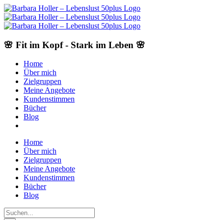
Skip
to
content
🌸 Fit im Kopf - Stark im Leben 🌸
Home
Über mich
Zielgruppen
Meine Angebote
Kundenstimmen
Bücher
Blog
Home
Über mich
Zielgruppen
Meine Angebote
Kundenstimmen
Bücher
Blog
Suche