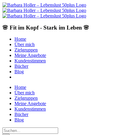
Skip
to
content
🌸 Fit im Kopf - Stark im Leben 🌸
Home
Über mich
Zielgruppen
Meine Angebote
Kundenstimmen
Bücher
Blog
Home
Über mich
Zielgruppen
Meine Angebote
Kundenstimmen
Bücher
Blog
Suche