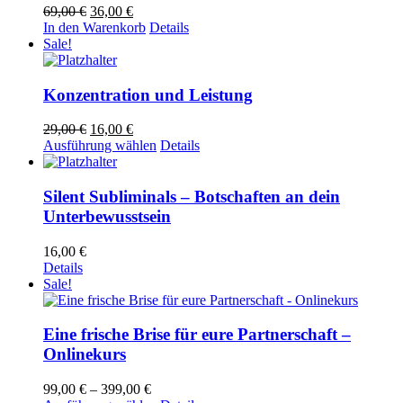
Ursprünglicher
Aktueller
69,00
€
36,00
€
Preis
Preis
In den Warenkorb
Details
war:
ist:
Sale!
69,00 €
36,00 €.
Konzentration und Leistung
Ursprünglicher
Aktueller
29,00
€
16,00
€
Preis
Preis
Dieses
Ausführung wählen
Details
war:
ist:
Produkt
29,00 €
16,00 €.
weist
mehrere
Silent Subliminals – Botschaften an dein
Varianten
Unterbewusstsein
auf.
Die
16,00
€
Optionen
Details
können
Sale!
auf
der
Produktseite
Eine frische Brise für eure Partnerschaft –
gewählt
Onlinekurs
werden
Preisspanne:
99,00
€
–
399,00
€