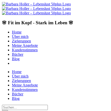
Skip
to
content
🌸 Fit im Kopf - Stark im Leben 🌸
Home
Über mich
Zielgruppen
Meine Angebote
Kundenstimmen
Bücher
Blog
Home
Über mich
Zielgruppen
Meine Angebote
Kundenstimmen
Bücher
Blog
Suche