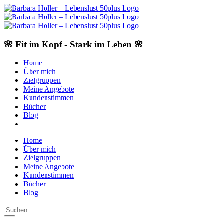
Skip
to
content
🌸 Fit im Kopf - Stark im Leben 🌸
Home
Über mich
Zielgruppen
Meine Angebote
Kundenstimmen
Bücher
Blog
Home
Über mich
Zielgruppen
Meine Angebote
Kundenstimmen
Bücher
Blog
Suche