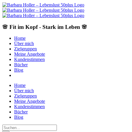
Skip
to
content
🌸 Fit im Kopf - Stark im Leben 🌸
Home
Über mich
Zielgruppen
Meine Angebote
Kundenstimmen
Bücher
Blog
Home
Über mich
Zielgruppen
Meine Angebote
Kundenstimmen
Bücher
Blog
Suche