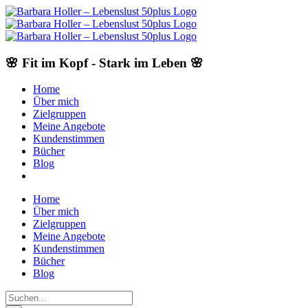
Skip
to
content
🌸 Fit im Kopf - Stark im Leben 🌸
Home
Über mich
Zielgruppen
Meine Angebote
Kundenstimmen
Bücher
Blog
Home
Über mich
Zielgruppen
Meine Angebote
Kundenstimmen
Bücher
Blog
Suche