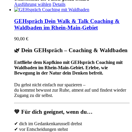
Dieses
Ausführung wählen
Details
Produkt
weist
mehrere
GEHspräch Dein Walk & Talk Coaching &
Varianten
Waldbaden im Rhein-Main-Gebiet
auf.
Die
90,00
€
Optionen
können
🌿 Dein GEHspräch – Coaching & Waldbaden
auf
der
Produktseite
Entfliehe dem Kopfkino mit GEHspräch Coaching mit
gewählt
Waldbaden im Rhein-Main-Gebiet. Erlebe, wie
werden
Bewegung in der Natur dein Denken befreit.
Du gehst nicht einfach nur spazieren –
du kommst bewusst zur Ruhe, atmest auf und findest wieder
Zugang zu dir selbst.
💚 Für dich geeignet, wenn du…
✔ dich im Gedankenkarussell drehst
✔ vor Entscheidungen stehst