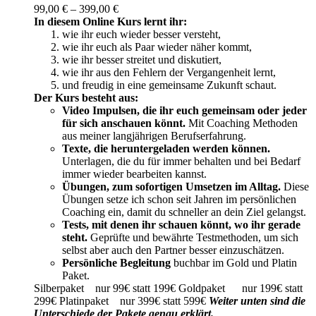
Preisspanne:
99,00
€
–
399,00
€
99,00 €
In diesem Online Kurs lernt ihr:
bis
wie ihr euch wieder besser versteht,
399,00 €
wie ihr euch als Paar wieder näher kommt,
wie ihr besser streitet und diskutiert,
wie ihr aus den Fehlern der Vergangenheit lernt,
und freudig in eine gemeinsame Zukunft schaut.
Der Kurs besteht aus:
Video Impulsen, die ihr euch gemeinsam oder jeder
für sich anschauen könnt.
Mit Coaching Methoden
aus meiner langjährigen Berufserfahrung.
Texte, die heruntergeladen werden können.
Unterlagen, die du für immer behalten und bei Bedarf
immer wieder bearbeiten kannst.
Übungen, zum sofortigen Umsetzen im Alltag.
Diese
Übungen setze ich schon seit Jahren im persönlichen
Coaching ein, damit du schneller an dein Ziel gelangst.
Tests, mit denen ihr schauen könnt, wo ihr gerade
steht.
Geprüfte und bewährte Testmethoden, um sich
selbst aber auch den Partner besser einzuschätzen.
Persönliche Begleitung
buchbar im Gold und Platin
Paket.
Silberpaket nur 99€ statt 199€ Goldpaket nur 199€ statt
299€ Platinpaket nur 399€ statt 599€
Weiter unten sind die
Unterschiede der Pakete genau erklärt.