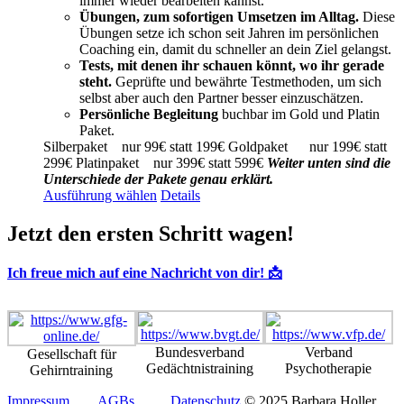
immer wieder bearbeiten kannst.
Übungen, zum sofortigen Umsetzen im Alltag.
Diese
Übungen setze ich schon seit Jahren im persönlichen
Coaching ein, damit du schneller an dein Ziel gelangst.
Tests, mit denen ihr schauen könnt, wo ihr gerade
steht.
Geprüfte und bewährte Testmethoden, um sich
selbst aber auch den Partner besser einzuschätzen.
Persönliche Begleitung
buchbar im Gold und Platin
Paket.
Silberpaket nur 99€ statt 199€ Goldpaket nur 199€ statt
299€ Platinpaket nur 399€ statt 599€
Weiter unten sind die
Unterschiede der Pakete genau erklärt.
Dieses
Ausführung wählen
Details
Produkt
weist
Jetzt den ersten Schritt wagen!
mehrere
Varianten
Ich freue mich auf eine Nachricht von dir! 📩
auf.
Die
Optionen
können
auf
Bundesverband
Verband
Gesellschaft für
der
Gedächtnistraining
Psychotherapie
Gehirntraining
Produktseite
gewählt
Impressum
AGBs
Datenschutz
© 2025 Barbara Holler