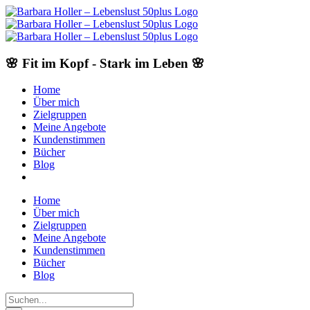
Skip
to
content
🌸 Fit im Kopf - Stark im Leben 🌸
Home
Über mich
Zielgruppen
Meine Angebote
Kundenstimmen
Bücher
Blog
Home
Über mich
Zielgruppen
Meine Angebote
Kundenstimmen
Bücher
Blog
Suche