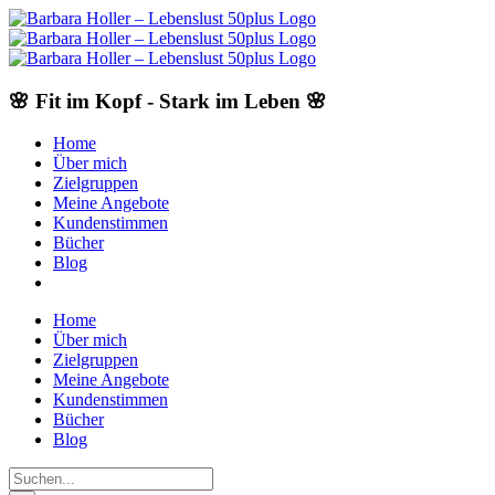
Skip
to
content
🌸 Fit im Kopf - Stark im Leben 🌸
Home
Über mich
Zielgruppen
Meine Angebote
Kundenstimmen
Bücher
Blog
Home
Über mich
Zielgruppen
Meine Angebote
Kundenstimmen
Bücher
Blog
Suche