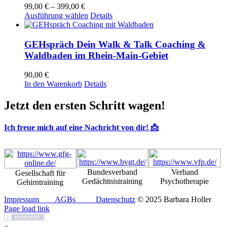
Preisspanne:
99,00
€
–
399,00
€
99,00 €
Dieses
Ausführung wählen
Details
bis
Produkt
399,00 €
weist
mehrere
GEHspräch Dein Walk & Talk Coaching &
Varianten
Waldbaden im Rhein-Main-Gebiet
auf.
Die
90,00
€
Optionen
In den Warenkorb
Details
können
auf
Jetzt den ersten Schritt wagen!
der
Produktseite
gewählt
Ich freue mich auf eine Nachricht von dir! 📩
werden
Bundesverband
Verband
Gesellschaft für
Gedächtnistraining
Psychotherapie
Gehirntraining
Impressum
AGBs
Datenschutz
© 2025 Barbara Holler
Facebook
Instagram
Pinterest
Page load link