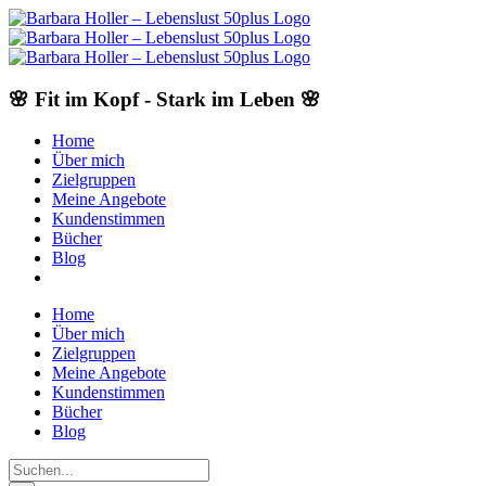
Skip
to
content
🌸 Fit im Kopf - Stark im Leben 🌸
Home
Über mich
Zielgruppen
Meine Angebote
Kundenstimmen
Bücher
Blog
Home
Über mich
Zielgruppen
Meine Angebote
Kundenstimmen
Bücher
Blog
Suche