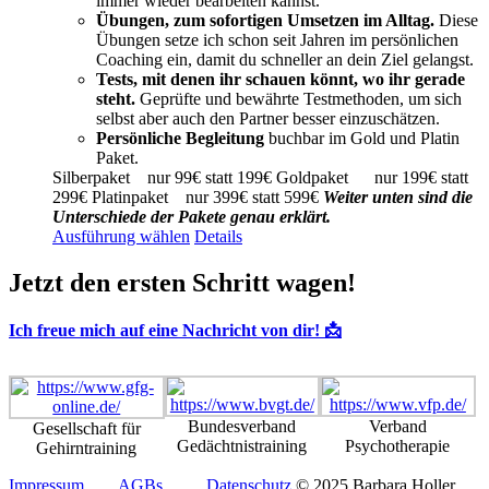
immer wieder bearbeiten kannst.
Übungen, zum sofortigen Umsetzen im Alltag.
Diese
Übungen setze ich schon seit Jahren im persönlichen
Coaching ein, damit du schneller an dein Ziel gelangst.
Tests, mit denen ihr schauen könnt, wo ihr gerade
steht.
Geprüfte und bewährte Testmethoden, um sich
selbst aber auch den Partner besser einzuschätzen.
Persönliche Begleitung
buchbar im Gold und Platin
Paket.
Silberpaket nur 99€ statt 199€ Goldpaket nur 199€ statt
299€ Platinpaket nur 399€ statt 599€
Weiter unten sind die
Unterschiede der Pakete genau erklärt.
Dieses
Ausführung wählen
Details
Produkt
weist
Jetzt den ersten Schritt wagen!
mehrere
Varianten
Ich freue mich auf eine Nachricht von dir! 📩
auf.
Die
Optionen
können
auf
Bundesverband
Verband
Gesellschaft für
der
Gedächtnistraining
Psychotherapie
Gehirntraining
Produktseite
gewählt
Impressum
AGBs
Datenschutz
© 2025 Barbara Holler