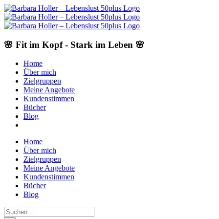
Skip
to
content
🌸 Fit im Kopf - Stark im Leben 🌸
Home
Über mich
Zielgruppen
Meine Angebote
Kundenstimmen
Bücher
Blog
Home
Über mich
Zielgruppen
Meine Angebote
Kundenstimmen
Bücher
Blog
Suche