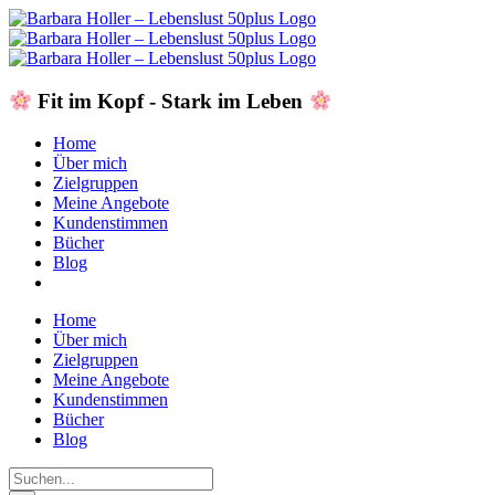
Skip
to
content
Fit im Kopf - Stark im Leben
Home
Über mich
Zielgruppen
Meine Angebote
Kundenstimmen
Bücher
Blog
Home
Über mich
Zielgruppen
Meine Angebote
Kundenstimmen
Bücher
Blog
Suche