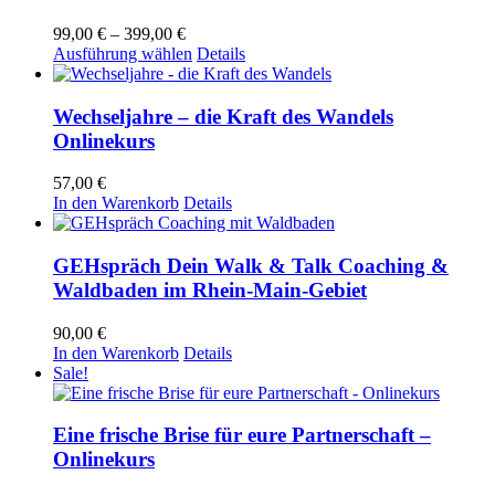
Preisspanne:
99,00
€
–
399,00
€
99,00 €
Dieses
Ausführung wählen
Details
bis
Produkt
399,00 €
weist
mehrere
Wechseljahre – die Kraft des Wandels
Varianten
Onlinekurs
auf.
Die
57,00
€
Optionen
In den Warenkorb
Details
können
auf
der
GEHspräch Dein Walk & Talk Coaching &
Produktseite
Waldbaden im Rhein-Main-Gebiet
gewählt
werden
90,00
€
In den Warenkorb
Details
Sale!
Eine frische Brise für eure Partnerschaft –
Onlinekurs