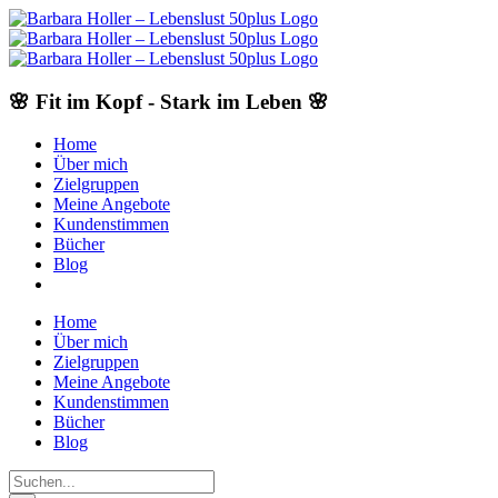
Skip
to
content
🌸 Fit im Kopf - Stark im Leben 🌸
Home
Über mich
Zielgruppen
Meine Angebote
Kundenstimmen
Bücher
Blog
Home
Über mich
Zielgruppen
Meine Angebote
Kundenstimmen
Bücher
Blog
Suche