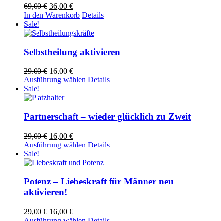
Ursprünglicher
Aktueller
69,00
€
36,00
€
Preis
Preis
In den Warenkorb
Details
war:
ist:
Sale!
69,00 €
36,00 €.
Selbstheilung aktivieren
Ursprünglicher
Aktueller
29,00
€
16,00
€
Preis
Preis
Dieses
Ausführung wählen
Details
war:
ist:
Produkt
Sale!
29,00 €
16,00 €.
weist
mehrere
Varianten
Partnerschaft – wieder glücklich zu Zweit
auf.
Die
Ursprünglicher
Aktueller
29,00
€
16,00
€
Optionen
Preis
Preis
Dieses
Ausführung wählen
Details
können
war:
ist:
Produkt
Sale!
auf
29,00 €
16,00 €.
weist
der
mehrere
Produktseite
Varianten
Potenz – Liebeskraft für Männer neu
gewählt
auf.
aktivieren!
werden
Die
Optionen
Ursprünglicher
Aktueller
29,00
€
16,00
€
können
Preis
Preis
Dieses
Ausführung wählen
Details