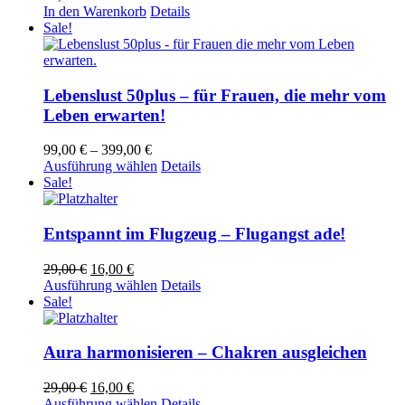
In den Warenkorb
Details
Sale!
Lebenslust 50plus – für Frauen, die mehr vom
Leben erwarten!
Preisspanne:
99,00
€
–
399,00
€
99,00 €
Dieses
Ausführung wählen
Details
bis
Produkt
Sale!
399,00 €
weist
mehrere
Varianten
Entspannt im Flugzeug – Flugangst ade!
auf.
Die
Ursprünglicher
Aktueller
29,00
€
16,00
€
Optionen
Preis
Preis
Dieses
Ausführung wählen
Details
können
war:
ist:
Produkt
Sale!
auf
29,00 €
16,00 €.
weist
der
mehrere
Produktseite
Varianten
Aura harmonisieren – Chakren ausgleichen
gewählt
auf.
werden
Die
Ursprünglicher
Aktueller
29,00
€
16,00
€
Optionen
Preis
Preis
Dieses
Ausführung wählen
Details