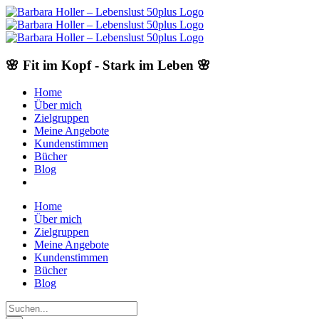
Skip
to
content
🌸 Fit im Kopf - Stark im Leben 🌸
Home
Über mich
Zielgruppen
Meine Angebote
Kundenstimmen
Bücher
Blog
Home
Über mich
Zielgruppen
Meine Angebote
Kundenstimmen
Bücher
Blog
Suche