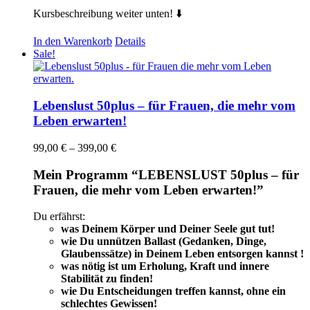
Kursbeschreibung weiter unten! ⬇️
In den Warenkorb
Details
Sale!
Lebenslust 50plus – für Frauen, die mehr vom
Leben erwarten!
Preisspanne:
99,00
€
–
399,00
€
99,00 €
bis
Mein Programm “LEBENSLUST 50plus – für
399,00 €
Frauen, die mehr vom Leben erwarten!”
Du erfährst:
was Deinem Körper und Deiner Seele gut tut!
wie Du unnützen Ballast (Gedanken, Dinge,
Glaubenssätze) in Deinem Leben entsorgen kannst !
was nötig ist um Erholung, Kraft und innere
Stabilität zu finden!
wie Du Entscheidungen treffen kannst, ohne ein
schlechtes Gewissen!