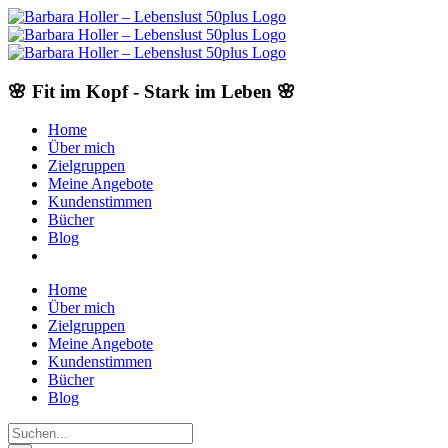
Skip
to
content
🌸 Fit im Kopf - Stark im Leben 🌸
Home
Über mich
Zielgruppen
Meine Angebote
Kundenstimmen
Bücher
Blog
Home
Über mich
Zielgruppen
Meine Angebote
Kundenstimmen
Bücher
Blog
Suche