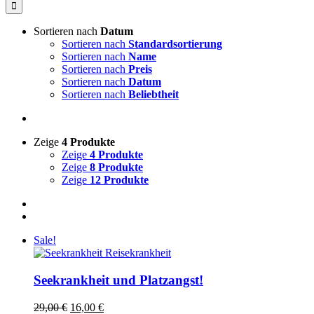
nach:
Sortieren nach
Datum
Sortieren nach
Standardsortierung
Sortieren nach
Name
Sortieren nach
Preis
Sortieren nach
Datum
Sortieren nach
Beliebtheit
Zeige
4 Produkte
Zeige
4 Produkte
Zeige
8 Produkte
Zeige
12 Produkte
Sale!
Seekrankheit und Platzangst!
Ursprünglicher
Aktueller
29,00
€
16,00
€