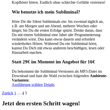
Kopfhörer hören. Endlich ohne schlechte Gefühle verreisen!
Wie benutze ich mein Subliminal?
Höre Dir die Silent Subliminals ein- bis zweimal täglich an,
z.B. am Morgen und am Abend, mehrere Wochen oder
länger, bis Du die ersten Erfolge spürst. Denke daran, dass
Du mit einem Subliminal eine Jahre alte Programmierung
verändern wirst. Das kann etwas dauern und erfordert
wiederholtes Hören. Während Du ein Subliminal hörst,
kannst Du Dich mit etwas anderem beschäftigen, lesen oder
Hausarbeit machen.
Statt 29€ im Moment im Angebot für 16€
Du bekommst die Subliminal-Versionen als MP3-Datei im
Download und hast die Wahl zwischen folgenden
Ambiente-
Varianten
:
Dieses
Ausführung wählen
Details
Produkt
Zurück
1
…
4
5
weist
mehrere
Varianten
Jetzt den ersten Schritt wagen!
auf.