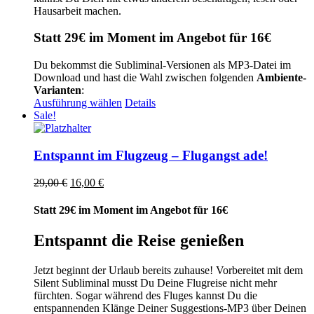
Hausarbeit machen.
Statt 29€ im Moment im Angebot für 16€
Du bekommst die Subliminal-Versionen als MP3-Datei im
Download und hast die Wahl zwischen folgenden
Ambiente-
Varianten
:
Dieses
Ausführung wählen
Details
Produkt
Sale!
weist
mehrere
Varianten
Entspannt im Flugzeug – Flugangst ade!
auf.
Die
Ursprünglicher
Aktueller
29,00
€
16,00
€
Optionen
Preis
Preis
können
war:
ist:
Statt 29€ im Moment im Angebot für 16€
auf
29,00 €
16,00 €.
der
Entspannt die Reise genießen
Produktseite
gewählt
werden
Jetzt beginnt der Urlaub bereits zuhause! Vorbereitet mit dem
Silent Subliminal musst Du Deine Flugreise nicht mehr
fürchten. Sogar während des Fluges kannst Du die
entspannenden Klänge Deiner Suggestions-MP3 über Deinen