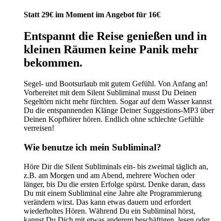
Preis
Preis
war:
ist:
Statt 29€ im Moment im Angebot für 16€
29,00 €
16,00 €.
Entspannt die Reise genießen und in
kleinen Räumen keine Panik mehr
bekommen.
Segel- und Bootsurlaub mit gutem Gefühl. Von Anfang an!
Vorbereitet mit dem Silent Subliminal musst Du Deinen
Segeltörn nicht mehr fürchten. Sogar auf dem Wasser kannst
Du die entspannenden Klänge Deiner Suggestions-MP3 über
Deinen Kopfhörer hören. Endlich ohne schlechte Gefühle
verreisen!
Wie benutze ich mein Subliminal?
Höre Dir die Silent Subliminals ein- bis zweimal täglich an,
z.B. am Morgen und am Abend, mehrere Wochen oder
länger, bis Du die ersten Erfolge spürst. Denke daran, dass
Du mit einem Subliminal eine Jahre alte Programmierung
verändern wirst. Das kann etwas dauern und erfordert
wiederholtes Hören. Während Du ein Subliminal hörst,
kannst Du Dich mit etwas anderem beschäftigen, lesen oder