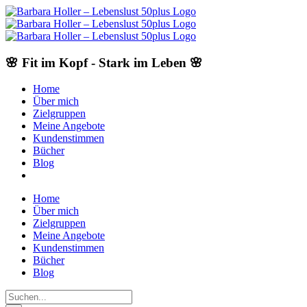
Skip
to
content
🌸 Fit im Kopf - Stark im Leben 🌸
Home
Über mich
Zielgruppen
Meine Angebote
Kundenstimmen
Bücher
Blog
Home
Über mich
Zielgruppen
Meine Angebote
Kundenstimmen
Bücher
Blog
Suche