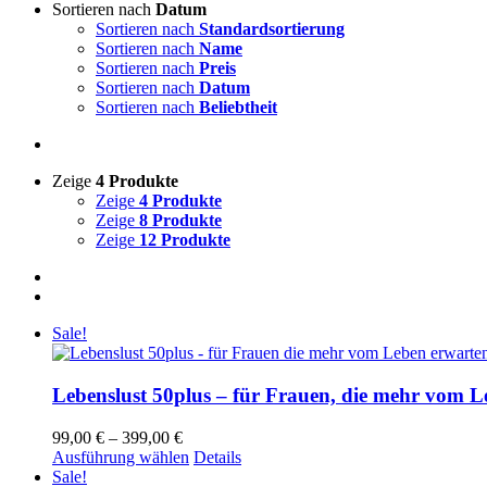
Sortieren nach
Datum
Sortieren nach
Standardsortierung
Sortieren nach
Name
Sortieren nach
Preis
Sortieren nach
Datum
Sortieren nach
Beliebtheit
Zeige
4 Produkte
Zeige
4 Produkte
Zeige
8 Produkte
Zeige
12 Produkte
Sale!
Lebenslust 50plus – für Frauen, die mehr vom L
Preisspanne:
99,00
€
–
399,00
€
99,00 €
Dieses
Ausführung wählen
Details
bis
Produkt
Sale!