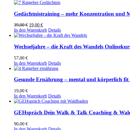
399,00 €
weist
mehrere
Varianten
Gedächtnistraining – mehr Konzentration und M
auf.
Die
Ursprünglicher
Aktueller
39,00
€
19,00
€
Optionen
Preis
Preis
In den Warenkorb
Details
können
war:
ist:
auf
39,00 €
19,00 €.
der
Wechseljahre – die Kraft des Wandels Onlinekur
Produktseite
gewählt
57,00
€
werden
In den Warenkorb
Details
Gesunde Ernährung – mental und körperlich fit 
19,00
€
In den Warenkorb
Details
GEHspräch Dein Walk & Talk Coaching & Wald
90,00
€
In den Warenkorb
Details