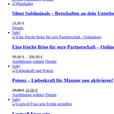
Silent Subliminals – Botschaften an dein Unterb
16,00
€
Details
Sale!
Eine frische Brise für eure Partnerschaft – Onlin
Preisspanne:
99,00
€
–
399,00
€
99,00 €
Dieses
Ausführung wählen
Details
bis
Produkt
Sale!
399,00 €
weist
mehrere
Varianten
Potenz – Liebeskraft für Männer neu aktivieren!
auf.
Die
Ursprünglicher
Aktueller
29,00
€
16,00
€
Optionen
Preis
Preis
Dieses
Ausführung wählen
Details
können
war:
ist:
Produkt
Sale!
auf
29,00 €
16,00 €.
weist
der
mehrere
Produktseite
Varianten
Lustvoll Frau sein