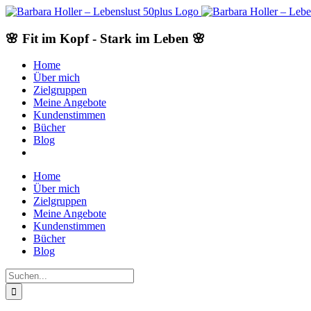
Skip
to
content
🌸 Fit im Kopf - Stark im Leben 🌸
Home
Über mich
Zielgruppen
Meine Angebote
Kundenstimmen
Bücher
Blog
Home
Über mich
Zielgruppen
Meine Angebote
Kundenstimmen
Bücher
Blog
Suche
nach: