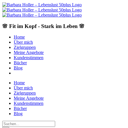
Skip
to
content
🌸 Fit im Kopf - Stark im Leben 🌸
Home
Über mich
Zielgruppen
Meine Angebote
Kundenstimmen
Bücher
Blog
Home
Über mich
Zielgruppen
Meine Angebote
Kundenstimmen
Bücher
Blog
Suche