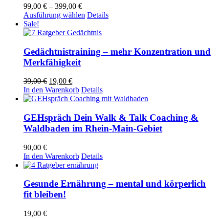
Preisspanne:
99,00
€
–
399,00
€
99,00 €
Dieses
Ausführung wählen
Details
bis
Produkt
Sale!
399,00 €
weist
mehrere
Varianten
Gedächtnistraining – mehr Konzentration und
auf.
Merkfähigkeit
Die
Optionen
Ursprünglicher
Aktueller
39,00
€
19,00
€
können
Preis
Preis
In den Warenkorb
Details
auf
war:
ist:
der
39,00 €
19,00 €.
Produktseite
GEHspräch Dein Walk & Talk Coaching &
gewählt
Waldbaden im Rhein-Main-Gebiet
werden
90,00
€
In den Warenkorb
Details
Gesunde Ernährung – mental und körperlich
fit bleiben!
19,00
€