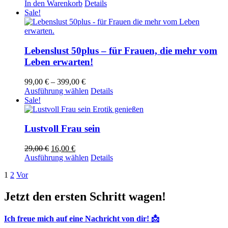
In den Warenkorb
Details
Sale!
Lebenslust 50plus – für Frauen, die mehr vom
Leben erwarten!
Preisspanne:
99,00
€
–
399,00
€
99,00 €
Dieses
Ausführung wählen
Details
bis
Produkt
Sale!
399,00 €
weist
mehrere
Varianten
Lustvoll Frau sein
auf.
Die
Ursprünglicher
Aktueller
29,00
€
16,00
€
Optionen
Preis
Preis
Dieses
Ausführung wählen
Details
können
war:
ist:
Produkt
auf
1
2
Vor
29,00 €
16,00 €.
weist
der
mehrere
Produktseite
Varianten
Jetzt den ersten Schritt wagen!
gewählt
auf.
werden
Die
Ich freue mich auf eine Nachricht von dir! 📩
Optionen