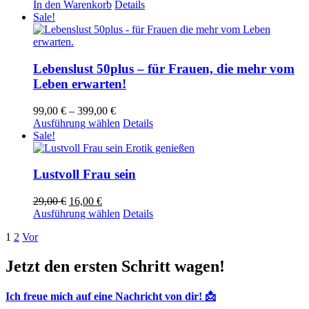
In den Warenkorb
Details
Sale!
Lebenslust 50plus – für Frauen, die mehr vom
Leben erwarten!
Preisspanne:
99,00
€
–
399,00
€
99,00 €
Dieses
Ausführung wählen
Details
bis
Produkt
Sale!
399,00 €
weist
mehrere
Varianten
Lustvoll Frau sein
auf.
Die
Ursprünglicher
Aktueller
29,00
€
16,00
€
Optionen
Preis
Preis
Dieses
Ausführung wählen
Details
können
war:
ist:
Produkt
auf
1
2
Vor
29,00 €
16,00 €.
weist
der
mehrere
Produktseite
Varianten
Jetzt den ersten Schritt wagen!
gewählt
auf.
werden
Die
Ich freue mich auf eine Nachricht von dir! 📩
Optionen