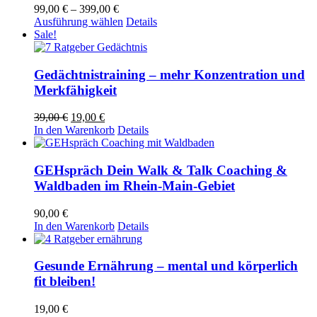
Preisspanne:
99,00
€
–
399,00
€
99,00 €
Dieses
Ausführung wählen
Details
bis
Produkt
Sale!
399,00 €
weist
mehrere
Varianten
Gedächtnistraining – mehr Konzentration und
auf.
Merkfähigkeit
Die
Optionen
Ursprünglicher
Aktueller
39,00
€
19,00
€
können
Preis
Preis
In den Warenkorb
Details
auf
war:
ist:
der
39,00 €
19,00 €.
Produktseite
GEHspräch Dein Walk & Talk Coaching &
gewählt
Waldbaden im Rhein-Main-Gebiet
werden
90,00
€
In den Warenkorb
Details
Gesunde Ernährung – mental und körperlich
fit bleiben!
19,00
€