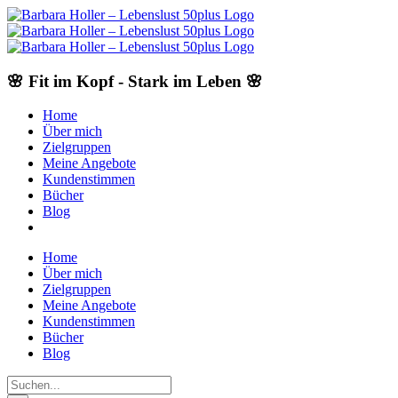
Skip
to
content
🌸 Fit im Kopf - Stark im Leben 🌸
Home
Über mich
Zielgruppen
Meine Angebote
Kundenstimmen
Bücher
Blog
Home
Über mich
Zielgruppen
Meine Angebote
Kundenstimmen
Bücher
Blog
Suche