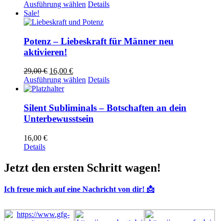
Preis
Preis
Dieses
Ausführung wählen
Details
war:
ist:
Produkt
Sale!
29,00 €
16,00 €.
weist
mehrere
Varianten
Potenz – Liebeskraft für Männer neu
auf.
aktivieren!
Die
Optionen
Ursprünglicher
Aktueller
29,00
€
16,00
€
können
Preis
Preis
Dieses
Ausführung wählen
Details
auf
war:
ist:
Produkt
der
29,00 €
16,00 €.
weist
Produktseite
mehrere
Silent Subliminals – Botschaften an dein
gewählt
Varianten
Unterbewusstsein
werden
auf.
Die
16,00
€
Optionen
Details
können
auf
Jetzt den ersten Schritt wagen!
der
Produktseite
gewählt
Ich freue mich auf eine Nachricht von dir! 📩
werden