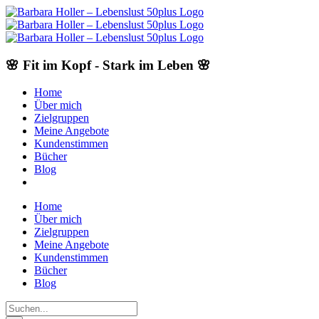
Skip
to
content
🌸 Fit im Kopf - Stark im Leben 🌸
Home
Über mich
Zielgruppen
Meine Angebote
Kundenstimmen
Bücher
Blog
Home
Über mich
Zielgruppen
Meine Angebote
Kundenstimmen
Bücher
Blog
Suche