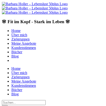
Skip
to
content
🌸 Fit im Kopf - Stark im Leben 🌸
Home
Über mich
Zielgruppen
Meine Angebote
Kundenstimmen
Bücher
Blog
Home
Über mich
Zielgruppen
Meine Angebote
Kundenstimmen
Bücher
Blog
Suche