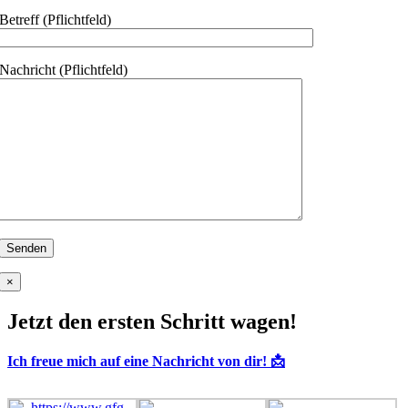
Betreff (Pflichtfeld)
Nachricht (Pflichtfeld)
×
Jetzt den ersten Schritt wagen!
Ich freue mich auf eine Nachricht von dir! 📩