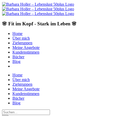
Skip
to
content
🌸 Fit im Kopf - Stark im Leben 🌸
Home
Über mich
Zielgruppen
Meine Angebote
Kundenstimmen
Bücher
Blog
Home
Über mich
Zielgruppen
Meine Angebote
Kundenstimmen
Bücher
Blog
Suche