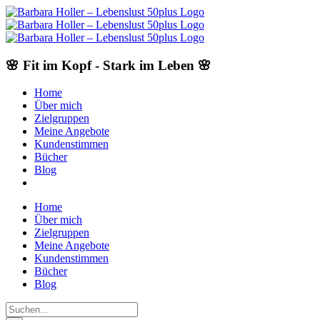
Skip
to
content
🌸 Fit im Kopf - Stark im Leben 🌸
Home
Über mich
Zielgruppen
Meine Angebote
Kundenstimmen
Bücher
Blog
Home
Über mich
Zielgruppen
Meine Angebote
Kundenstimmen
Bücher
Blog
Suche