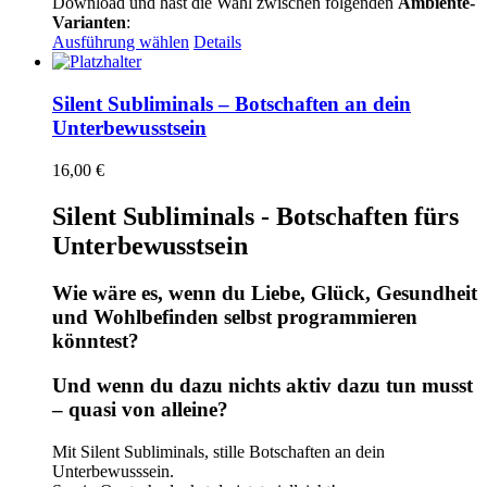
Download und hast die Wahl zwischen folgenden
Ambiente-
Varianten
:
Dieses
Ausführung wählen
Details
Produkt
weist
mehrere
Silent Subliminals – Botschaften an dein
Varianten
Unterbewusstsein
auf.
Die
16,00
€
Optionen
können
Silent Subliminals - Botschaften fürs
auf
der
Unterbewusstsein
Produktseite
gewählt
Wie wäre es, wenn du Liebe, Glück, Gesundheit
werden
und Wohlbefinden selbst programmieren
könntest?
Und wenn du dazu nichts aktiv dazu tun musst
– quasi von alleine?
Mit Silent Subliminals, stille Botschaften an dein
Unterbewusssein.