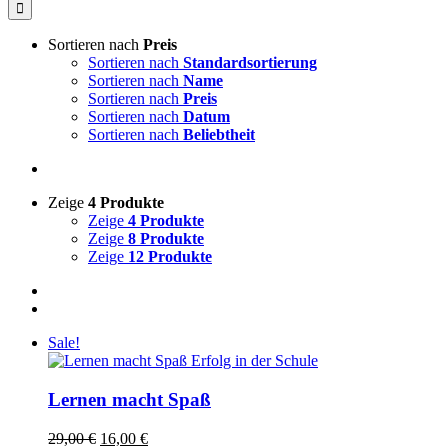
nach:
Sortieren nach
Preis
Sortieren nach
Standardsortierung
Sortieren nach
Name
Sortieren nach
Preis
Sortieren nach
Datum
Sortieren nach
Beliebtheit
Zeige
4 Produkte
Zeige
4 Produkte
Zeige
8 Produkte
Zeige
12 Produkte
Sale!
Lernen macht Spaß
Ursprünglicher
Aktueller
29,00
€
16,00
€