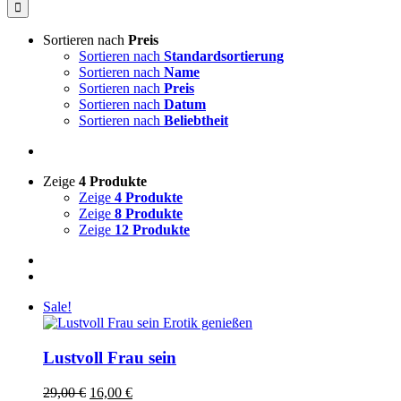
nach:
Sortieren nach
Preis
Sortieren nach
Standardsortierung
Sortieren nach
Name
Sortieren nach
Preis
Sortieren nach
Datum
Sortieren nach
Beliebtheit
Zeige
4 Produkte
Zeige
4 Produkte
Zeige
8 Produkte
Zeige
12 Produkte
Sale!
Lustvoll Frau sein
Ursprünglicher
Aktueller
29,00
€
16,00
€