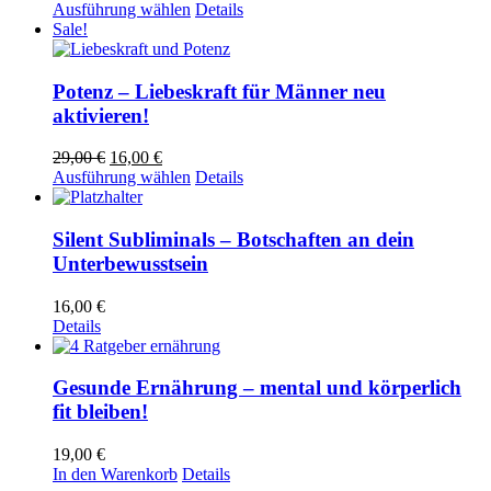
Preis
Preis
Dieses
Ausführung wählen
Details
war:
ist:
Produkt
Sale!
29,00 €
16,00 €.
weist
mehrere
Varianten
Potenz – Liebeskraft für Männer neu
auf.
aktivieren!
Die
Optionen
Ursprünglicher
Aktueller
29,00
€
16,00
€
können
Preis
Preis
Dieses
Ausführung wählen
Details
auf
war:
ist:
Produkt
der
29,00 €
16,00 €.
weist
Produktseite
mehrere
Silent Subliminals – Botschaften an dein
gewählt
Varianten
Unterbewusstsein
werden
auf.
Die
16,00
€
Optionen
Details
können
auf
der
Gesunde Ernährung – mental und körperlich
Produktseite
fit bleiben!
gewählt
werden
19,00
€
In den Warenkorb
Details