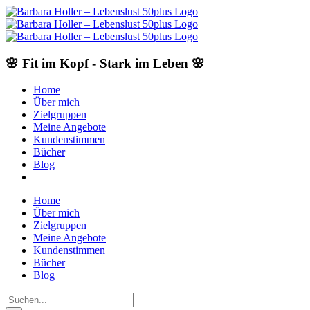
Skip
to
content
🌸 Fit im Kopf - Stark im Leben 🌸
Home
Über mich
Zielgruppen
Meine Angebote
Kundenstimmen
Bücher
Blog
Home
Über mich
Zielgruppen
Meine Angebote
Kundenstimmen
Bücher
Blog
Suche