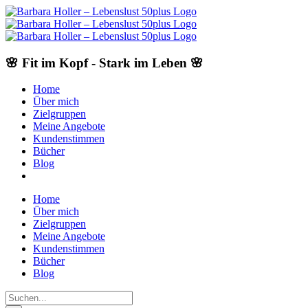
Skip
to
content
🌸 Fit im Kopf - Stark im Leben 🌸
Home
Über mich
Zielgruppen
Meine Angebote
Kundenstimmen
Bücher
Blog
Home
Über mich
Zielgruppen
Meine Angebote
Kundenstimmen
Bücher
Blog
Suche