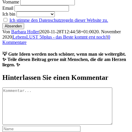
Vorname
Email
Ich bin
Ich stimme den Datenschutzregeln dieser Website zu.
Von
Barbara Holler
|
2020-11-28T12:44:58+01:00
20. November
2020
|
LebensLUST 50plus - das Beste kommt erst noch!
|
0
Kommentare
💡 Gute Ideen werden noch schöner, wenn man sie weitergibt.
✨ Teile diesen Beitrag gerne mit Menschen, die dir am Herzen
liegen. ✨
Facebook
LinkedIn
WhatsApp
Telegram
Pinterest
Xing
E-
Hinterlassen Sie einen Kommentar
Mail
Kommentar