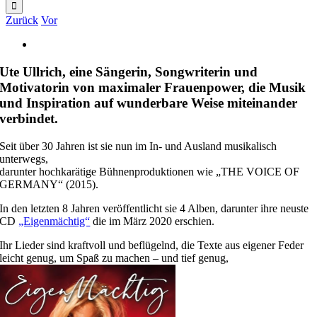
nach:
Zurück
Vor
Zeige
grösseres
Bild
Ute Ullrich, eine Sängerin, Songwriterin und
Motivatorin von maximaler Frauenpower, die Musik
und Inspiration auf wunderbare Weise miteinander
verbindet.
Seit über 30 Jahren ist sie nun im In- und Ausland musikalisch
unterwegs,
darunter hochkarätige Bühnenproduktionen wie „THE VOICE OF
GERMANY“ (2015).
In den letzten 8 Jahren veröffentlicht sie 4 Alben, darunter ihre neuste
CD
„Eigenmächtig“
die im März 2020 erschien.
Ihr Lieder sind kraftvoll und beflügelnd, die Texte aus eigener Feder
leicht genug, um Spaß zu machen – und tief genug,