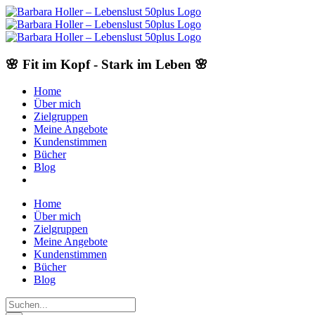
Skip
to
content
🌸 Fit im Kopf - Stark im Leben 🌸
Home
Über mich
Zielgruppen
Meine Angebote
Kundenstimmen
Bücher
Blog
Home
Über mich
Zielgruppen
Meine Angebote
Kundenstimmen
Bücher
Blog
Suche