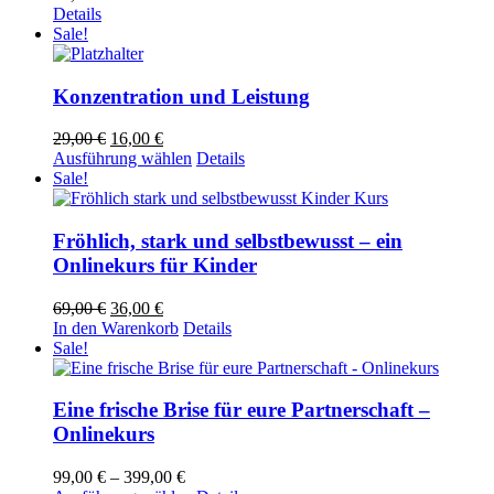
Details
Sale!
Konzentration und Leistung
Ursprünglicher
Aktueller
29,00
€
16,00
€
Preis
Preis
Dieses
Ausführung wählen
Details
war:
ist:
Produkt
Sale!
29,00 €
16,00 €.
weist
mehrere
Varianten
Fröhlich, stark und selbstbewusst – ein
auf.
Onlinekurs für Kinder
Die
Optionen
Ursprünglicher
Aktueller
69,00
€
36,00
€
können
Preis
Preis
In den Warenkorb
Details
auf
war:
ist:
Sale!
der
69,00 €
36,00 €.
Produktseite
gewählt
Eine frische Brise für eure Partnerschaft –
werden
Onlinekurs
Preisspanne:
99,00
€
–
399,00
€