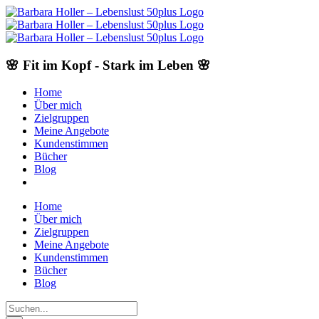
Skip
to
content
🌸 Fit im Kopf - Stark im Leben 🌸
Home
Über mich
Zielgruppen
Meine Angebote
Kundenstimmen
Bücher
Blog
Home
Über mich
Zielgruppen
Meine Angebote
Kundenstimmen
Bücher
Blog
Suche