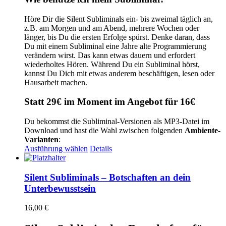
Höre Dir die Silent Subliminals ein- bis zweimal täglich an,
z.B. am Morgen und am Abend, mehrere Wochen oder
länger, bis Du die ersten Erfolge spürst. Denke daran, dass
Du mit einem Subliminal eine Jahre alte Programmierung
verändern wirst. Das kann etwas dauern und erfordert
wiederholtes Hören. Während Du ein Subliminal hörst,
kannst Du Dich mit etwas anderem beschäftigen, lesen oder
Hausarbeit machen.
Statt 29€ im Moment im Angebot für 16€
Du bekommst die Subliminal-Versionen als MP3-Datei im
Download und hast die Wahl zwischen folgenden
Ambiente-
Varianten
:
Dieses
Ausführung wählen
Details
Produkt
weist
mehrere
Silent Subliminals – Botschaften an dein
Varianten
Unterbewusstsein
auf.
Die
16,00
€
Optionen
können