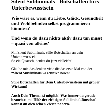
Silent Subliminals - Botschaften fürs
auf
der
Unterbewusstsein
Produktseite
gewählt
Wie wäre es, wenn du Liebe, Glück, Gesundheit
werden
und Wohlbefinden selbst programmieren
könntest?
Und wenn du dazu nichts aktiv dazu tun musst
– quasi von alleine?
Mit Silent Subliminals, stille Botschaften an dein
Unterbewusssein.
So ein Quatsch, denkst du jetzt vielleicht!
Glaube mir, das denken viele die das erste Mal von der
“Silent Subliminals”-Technik“
hören!
Stille Botschaften für Dein Unterbewusstsein mit großer
Wirkung!
Auch Dein Thema ist möglich! Was immer du gerade
brauchst: mit Hilfe der richtigen Subliminal-Botschaft
kannst du dich seinen Zielen nähern.