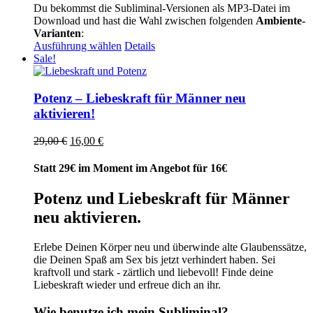
Du bekommst die Subliminal-Versionen als MP3-Datei im
Download und hast die Wahl zwischen folgenden
Ambiente-
Varianten
:
Dieses
Ausführung wählen
Details
Produkt
Sale!
weist
mehrere
Varianten
Potenz – Liebeskraft für Männer neu
auf.
aktivieren!
Die
Optionen
Ursprünglicher
Aktueller
29,00
€
16,00
€
können
Preis
Preis
auf
war:
ist:
Statt 29€ im Moment im Angebot für 16€
der
29,00 €
16,00 €.
Produktseite
Potenz und Liebeskraft für Männer
gewählt
werden
neu aktivieren.
Erlebe Deinen Körper neu und überwinde alte Glaubenssätze,
die Deinen Spaß am Sex bis jetzt verhindert haben. Sei
kraftvoll und stark - zärtlich und liebevoll! Finde deine
Liebeskraft wieder und erfreue dich an ihr.
Wie benutze ich mein Subliminal?