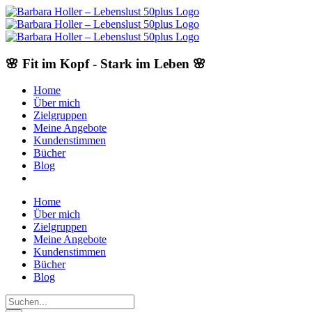
Skip
to
content
🌸 Fit im Kopf - Stark im Leben 🌸
Home
Über mich
Zielgruppen
Meine Angebote
Kundenstimmen
Bücher
Blog
Home
Über mich
Zielgruppen
Meine Angebote
Kundenstimmen
Bücher
Blog
Suche