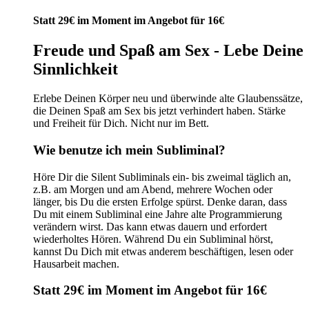
Preis
Preis
war:
ist:
Statt 29€ im Moment im Angebot für 16€
29,00 €
16,00 €.
Freude und Spaß am Sex - Lebe Deine
Sinnlichkeit
Erlebe Deinen Körper neu und überwinde alte Glaubenssätze,
die Deinen Spaß am Sex bis jetzt verhindert haben. Stärke
und Freiheit für Dich. Nicht nur im Bett.
Wie benutze ich mein Subliminal?
Höre Dir die Silent Subliminals ein- bis zweimal täglich an,
z.B. am Morgen und am Abend, mehrere Wochen oder
länger, bis Du die ersten Erfolge spürst. Denke daran, dass
Du mit einem Subliminal eine Jahre alte Programmierung
verändern wirst. Das kann etwas dauern und erfordert
wiederholtes Hören. Während Du ein Subliminal hörst,
kannst Du Dich mit etwas anderem beschäftigen, lesen oder
Hausarbeit machen.
Statt 29€ im Moment im Angebot für 16€