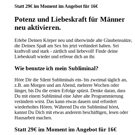
auf
war:
ist:
Statt 29€ im Moment im Angebot für 16€
der
29,00 €
16,00 €.
Produktseite
Potenz und Liebeskraft für Männer
gewählt
werden
neu aktivieren.
Erlebe Deinen Körper neu und überwinde alte Glaubenssätze,
die Deinen Spaß am Sex bis jetzt verhindert haben. Sei
kraftvoll und stark - zärtlich und liebevoll! Finde deine
Liebeskraft wieder und erfreue dich an ihr.
Wie benutze ich mein Subliminal?
Höre Dir die Silent Subliminals ein- bis zweimal täglich an,
z.B. am Morgen und am Abend, mehrere Wochen oder
länger, bis Du die ersten Erfolge spürst. Denke daran, dass
Du mit einem Subliminal eine Jahre alte Programmierung
verändern wirst. Das kann etwas dauern und erfordert
wiederholtes Hören. Während Du ein Subliminal hörst,
kannst Du Dich mit etwas anderem beschäftigen, lesen oder
Hausarbeit machen.
Statt 29€ im Moment im Angebot für 16€