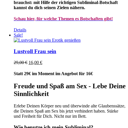
brauchst: mit Hilfe der richtigen Subliminal-Botschaft
kannst du dich seinen Zielen nähern.
Schau hier, für welche Themen es Botschaften gibt!
Details
Sale!
Lustvoll Frau sein
Ursprünglicher
Aktueller
29,00
€
16,00
€
Preis
Preis
war:
ist:
Statt 29€ im Moment im Angebot für 16€
29,00 €
16,00 €.
Freude und Spaß am Sex - Lebe Deine
Sinnlichkeit
Erlebe Deinen Körper neu und überwinde alte Glaubenssätze,
die Deinen Spaß am Sex bis jetzt verhindert haben. Stärke
und Freiheit für Dich. Nicht nur im Bett.
Wie benutze ich mein Subliminal?