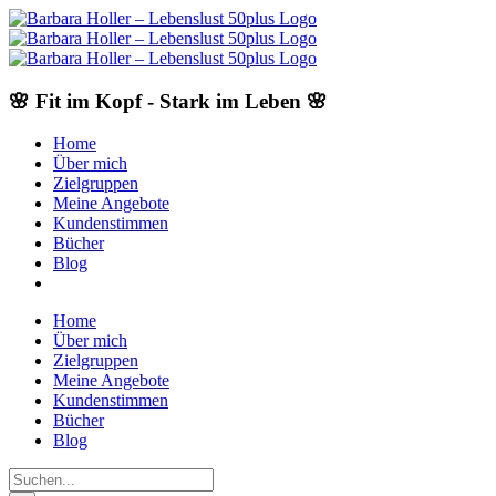
Skip
to
content
🌸 Fit im Kopf - Stark im Leben 🌸
Home
Über mich
Zielgruppen
Meine Angebote
Kundenstimmen
Bücher
Blog
Home
Über mich
Zielgruppen
Meine Angebote
Kundenstimmen
Bücher
Blog
Suche