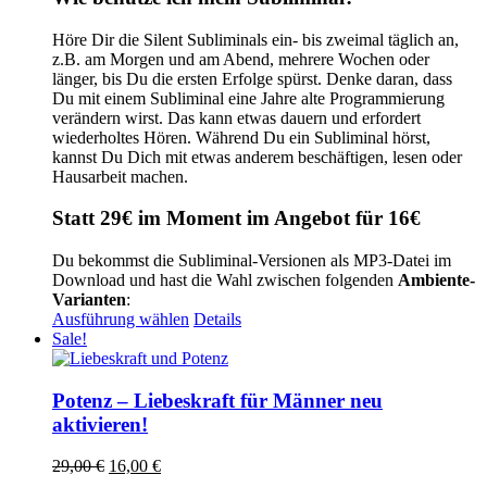
Höre Dir die Silent Subliminals ein- bis zweimal täglich an,
z.B. am Morgen und am Abend, mehrere Wochen oder
länger, bis Du die ersten Erfolge spürst. Denke daran, dass
Du mit einem Subliminal eine Jahre alte Programmierung
verändern wirst. Das kann etwas dauern und erfordert
wiederholtes Hören. Während Du ein Subliminal hörst,
kannst Du Dich mit etwas anderem beschäftigen, lesen oder
Hausarbeit machen.
Statt 29€ im Moment im Angebot für 16€
Du bekommst die Subliminal-Versionen als MP3-Datei im
Download und hast die Wahl zwischen folgenden
Ambiente-
Varianten
:
Dieses
Ausführung wählen
Details
Produkt
Sale!
weist
mehrere
Varianten
Potenz – Liebeskraft für Männer neu
auf.
aktivieren!
Die
Optionen
Ursprünglicher
Aktueller
29,00
€
16,00
€
können
Preis
Preis