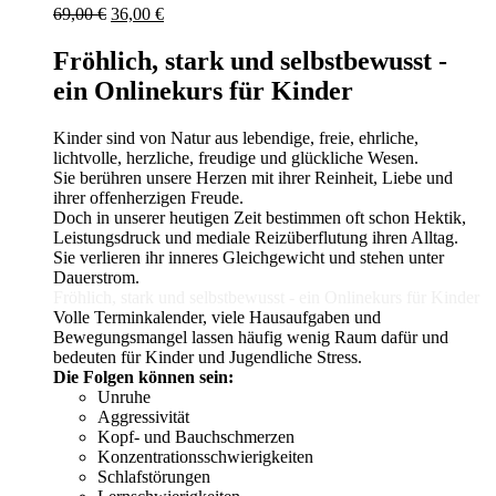
Ursprünglicher
Aktueller
69,00
€
36,00
€
Preis
Preis
war:
ist:
Fröhlich, stark und selbstbewusst -
69,00 €
36,00 €.
ein Onlinekurs für Kinder
Kinder sind von Natur aus lebendige, freie, ehrliche,
lichtvolle, herzliche, freudige und glückliche Wesen.
Sie berühren unsere Herzen mit ihrer Reinheit, Liebe und
ihrer offenherzigen Freude.
Doch in unserer heutigen Zeit bestimmen oft schon Hektik,
Leistungsdruck und mediale Reizüberflutung ihren Alltag.
Sie verlieren ihr inneres Gleichgewicht und stehen unter
Dauerstrom.
Fröhlich, stark und selbstbewusst - ein Onlinekurs für Kinder
Volle Terminkalender, viele Hausaufgaben und
Bewegungsmangel lassen häufig wenig Raum dafür und
bedeuten für Kinder und Jugendliche Stress.
Die Folgen können sein: ­
Unruhe
Aggressivität
Kopf- und Bauchschmerzen
Konzentrationsschwierigkeiten
Schlaf­störungen