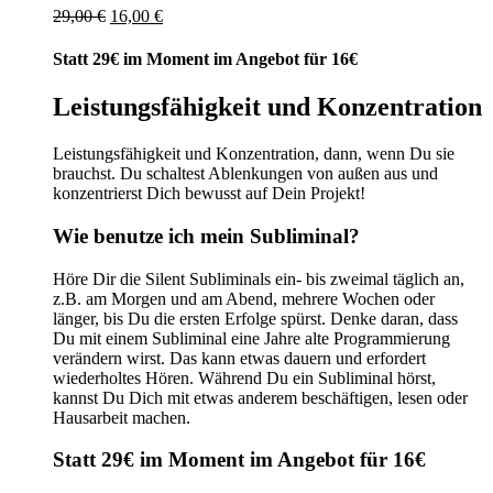
Ursprünglicher
Aktueller
29,00
€
16,00
€
Preis
Preis
war:
ist:
Statt 29€ im Moment im Angebot für 16€
29,00 €
16,00 €.
Leistungsfähigkeit und Konzentration
Leistungsfähigkeit und Konzentration, dann, wenn Du sie
brauchst. Du schaltest Ablenkungen von außen aus und
konzentrierst Dich bewusst auf Dein Projekt!
Wie benutze ich mein Subliminal?
Höre Dir die Silent Subliminals ein- bis zweimal täglich an,
z.B. am Morgen und am Abend, mehrere Wochen oder
länger, bis Du die ersten Erfolge spürst. Denke daran, dass
Du mit einem Subliminal eine Jahre alte Programmierung
verändern wirst. Das kann etwas dauern und erfordert
wiederholtes Hören. Während Du ein Subliminal hörst,
kannst Du Dich mit etwas anderem beschäftigen, lesen oder
Hausarbeit machen.
Statt 29€ im Moment im Angebot für 16€