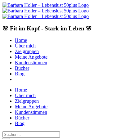
Skip
to
content
🌸 Fit im Kopf - Stark im Leben 🌸
Home
Über mich
Zielgruppen
Meine Angebote
Kundenstimmen
Bücher
Blog
Home
Über mich
Zielgruppen
Meine Angebote
Kundenstimmen
Bücher
Blog
Suche