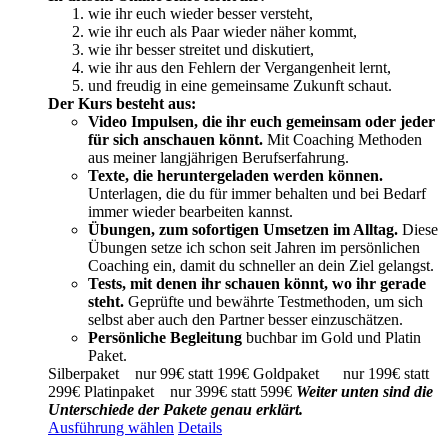
bis
wie ihr euch wieder besser versteht,
399,00 €
wie ihr euch als Paar wieder näher kommt,
wie ihr besser streitet und diskutiert,
wie ihr aus den Fehlern der Vergangenheit lernt,
und freudig in eine gemeinsame Zukunft schaut.
Der Kurs besteht aus:
Video Impulsen, die ihr euch gemeinsam oder jeder
für sich anschauen könnt.
Mit Coaching Methoden
aus meiner langjährigen Berufserfahrung.
Texte, die heruntergeladen werden können.
Unterlagen, die du für immer behalten und bei Bedarf
immer wieder bearbeiten kannst.
Übungen, zum sofortigen Umsetzen im Alltag.
Diese
Übungen setze ich schon seit Jahren im persönlichen
Coaching ein, damit du schneller an dein Ziel gelangst.
Tests, mit denen ihr schauen könnt, wo ihr gerade
steht.
Geprüfte und bewährte Testmethoden, um sich
selbst aber auch den Partner besser einzuschätzen.
Persönliche Begleitung
buchbar im Gold und Platin
Paket.
Silberpaket nur 99€ statt 199€ Goldpaket nur 199€ statt
299€ Platinpaket nur 399€ statt 599€
Weiter unten sind die
Unterschiede der Pakete genau erklärt.
Dieses
Ausführung wählen
Details
Produkt