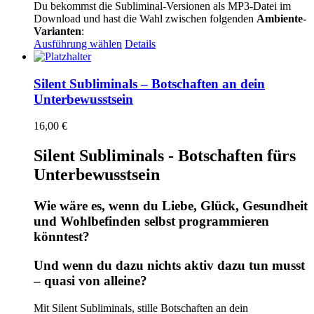
Du bekommst die Subliminal-Versionen als MP3-Datei im
Download und hast die Wahl zwischen folgenden
Ambiente-
Varianten
:
Dieses
Ausführung wählen
Details
Produkt
weist
mehrere
Silent Subliminals – Botschaften an dein
Varianten
Unterbewusstsein
auf.
Die
16,00
€
Optionen
können
Silent Subliminals - Botschaften fürs
auf
der
Unterbewusstsein
Produktseite
gewählt
Wie wäre es, wenn du Liebe, Glück, Gesundheit
werden
und Wohlbefinden selbst programmieren
könntest?
Und wenn du dazu nichts aktiv dazu tun musst
– quasi von alleine?
Mit Silent Subliminals, stille Botschaften an dein