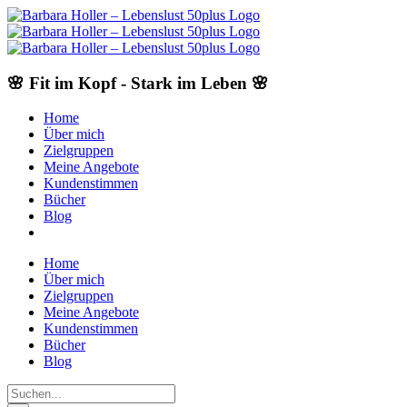
Skip
to
content
🌸 Fit im Kopf - Stark im Leben 🌸
Home
Über mich
Zielgruppen
Meine Angebote
Kundenstimmen
Bücher
Blog
Home
Über mich
Zielgruppen
Meine Angebote
Kundenstimmen
Bücher
Blog
Suche