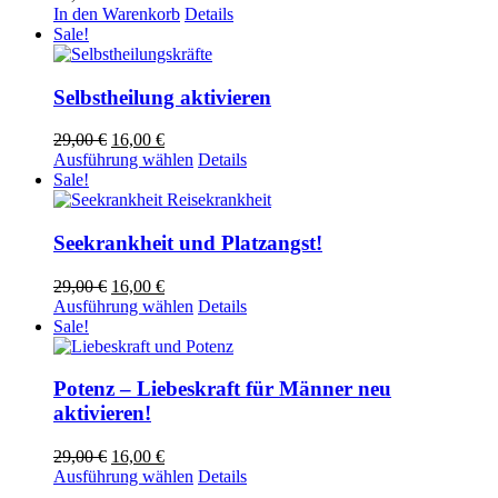
In den Warenkorb
Details
Sale!
Selbstheilung aktivieren
Ursprünglicher
Aktueller
29,00
€
16,00
€
Preis
Preis
Dieses
Ausführung wählen
Details
war:
ist:
Produkt
Sale!
29,00 €
16,00 €.
weist
mehrere
Varianten
Seekrankheit und Platzangst!
auf.
Die
Ursprünglicher
Aktueller
29,00
€
16,00
€
Optionen
Preis
Preis
Dieses
Ausführung wählen
Details
können
war:
ist:
Produkt
Sale!
auf
29,00 €
16,00 €.
weist
der
mehrere
Produktseite
Varianten
Potenz – Liebeskraft für Männer neu
gewählt
auf.
aktivieren!
werden
Die
Optionen
Ursprünglicher
Aktueller
29,00
€
16,00
€
können
Preis
Preis
Dieses
Ausführung wählen
Details
auf
war:
ist:
Produkt